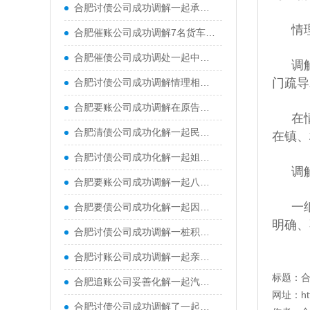
合肥讨债公司成功调解一起承揽合同纠纷，双方签署了调解协议，被申请人当场一次性付清全部工程款，申请人也当场提交撤诉申请
情
合肥催账公司成功调解7名货车司机与某煤炭公司运输合同纠纷
合肥催债公司成功调处一起中年夫妻离婚纠纷，帮助一对结婚二十余年的夫妻握手言和
调
门疏导
合肥讨债公司成功调解情理相融化纠纷，在调解员多次对双方宣讲法律政策、以案释法、调解协商情况下，当事人双方达成共识
合肥要账公司成功调解在原告吉某诉被告阿某民间借贷纠纷
在
合肥清债公司成功化解一起民间借贷纠纷，实现了法理与情理的双向兼顾
在镇、
合肥讨债公司成功化解一起姐弟合伙经营餐馆引发的经济纠纷
调
合肥要账公司成功调解一起八旬老人起诉子女的赡养纠纷，让断裂的亲情重归温暖
一
合肥要债公司成功化解一起因车辆剐蹭引发的居民与物业矛盾纠纷
明确、
合肥讨债公司成功调解一桩积怨十余年的表兄弟民间借贷纠纷案，原本因债务形同陌路的两亲戚握手言和
合肥讨账公司成功调解一起亲兄弟间因财产损害引发的健康权纠纷。在承办法官与特邀调解员的协同配合下，被告当庭赔付原告全部经济损失，兄弟二人最终握手言和
标题：
合肥追账公司妥善化解一起汽车消费纠纷，要求解除购车合同并退车退款
网址：
h
合肥讨债公司成功调解了一起典型的由“一房二卖”引发的房屋买卖合同纠纷