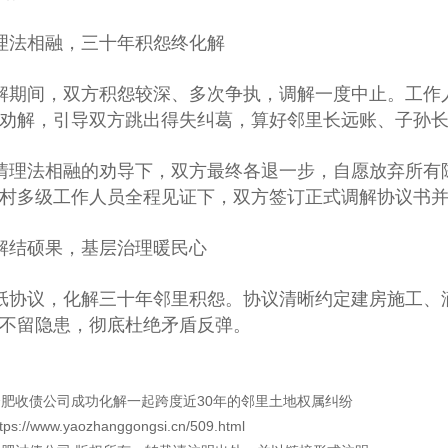
理法相融，三十年积怨终化解
解期间，双方积怨较深、多次争执，调解一度中止。工作
劝解，引导双方跳出得失纠葛，算好邻里长远账、子孙
情理法相融的劝导下，双方最终各退一步，自愿放弃所有
村多级工作人员全程见证下，双方签订正式调解协议书
解结硕果，基层治理暖民心
纸协议，化解三十年邻里积怨。协议清晰约定建房施工、
不留隐患，彻底杜绝矛盾反弹。
合肥收债公司成功化解一起跨度近30年的邻里土地权属纠纷
ttps://www.yaozhanggongsi.cn/509.html