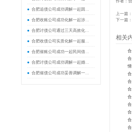
作者：
合肥追债公司成功调解一起因口头装修承诺引发的合同纠纷
上一篇
合肥收账公司成功化解一起涉案金额118万余元、历时近两年的买卖合同纠纷
下一篇
合肥讨债公司通过三天高效化解二手摩托车买卖合同纠纷
相关
合肥收债公司实质化解一起服务合同纠纷，为改善亲子沟通、促进家庭和谐，原、被告签订教育咨询服务合同
合
合肥催账公司成功一起民间借贷纠纷，昔日因欠款产生隔阂的双方当事人握手言和
合
合肥讨债公司成功调解一起婚内不当得利返还纠纷，通过柔性调解、依法释理，圆满化解家庭财产矛盾
情
合肥催债公司成功妥善调解一起经济纠纷，有效化解双方当事人矛盾
合
合
合
合
合
合
合
合