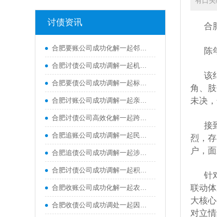
有口头
讨债资讯
合
合肥要账公司成功化解一起邻里土地占用纠纷，并补齐多年来的土地占用费用
陈
合肥讨债公司成功调解一起机动车交通事故责任纠纷
该
合肥要债公司成功调解一起标的额62万元的跨市买卖合同纠纷
角、肢
未决，
合肥讨账公司成功调解一起亲属间民间借贷纠纷案件，承办法官情理兼顾、耐心疏导，既帮当事人追回欠款，又成功维系住双方亲属情谊
合肥讨债公司高效化解一起跨省能源企业买卖合同尾款纠纷，仅用7个工作日便实现案结事了
接
合肥追账公司成功调解一起民间借贷纠纷案件，高效化解双方当事人多年积攒的矛盾隔阂
烈，存
户，面
合肥追债公司成功调解一起涉及村集体与张某关于鱼塘承包租赁合同纠纷
合肥讨债公司成功调解一起积压五年的民间借贷纠纷，耐心释法与温情劝导，妥善化解双方矛盾
针
联动体
合肥收账公司成功化解一起农药漂移致农作物损害赔偿纠纷
大核心
合肥收债公司成功调处一起因高层违规私排洗衣废水引发的邻里纠纷
对立情