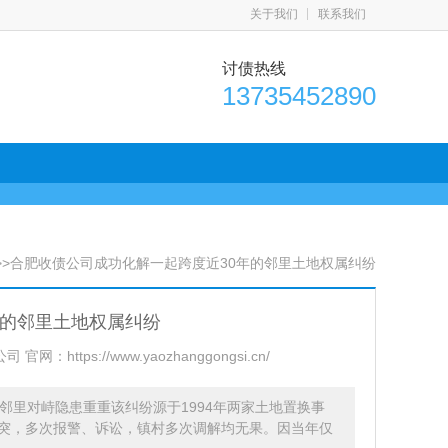
关于我们
联系我们
讨债热线
13735452890
>>合肥收债公司成功化解一起跨度近30年的邻里土地权属纠纷
年的邻里土地权属纠纷
：https://www.yaozhanggongsi.cn/
邻里对峙隐患重重该纠纷源于1994年两家土地置换事
突，多次报警、诉讼，镇村多次调解均无果。因当年仅