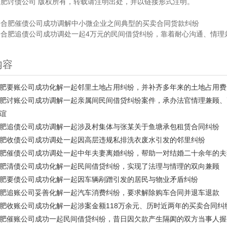
合肥讨债公司
版权所有，转载请注明出处，并以链接形式注明。
：
合肥催债公司成功调解中小微企业之间典型的买卖合同货款纠纷
：
合肥追债公司成功调处一起4万元的民间借贷纠纷，靠着耐心沟通、情理
内容
肥要账公司成功化解一起邻里土地占用纠纷，并补齐多年来的土地占用费
肥讨账公司成功调解一起亲属间民间借贷纠纷案件，承办法官情理兼顾、
谊
肥追债公司成功调解一起涉及村集体与张某关于鱼塘承包租赁合同纠纷
肥收债公司成功调处一起因高层违规私排洗衣废水引发的邻里纠纷
肥催债公司成功调处一起中年夫妻离婚纠纷，帮助一对结婚二十余年的夫
肥清债公司成功化解一起民间借贷纠纷，实现了法理与情理的双向兼顾
肥要债公司成功化解一起因车辆剐蹭引发的居民与物业矛盾纠纷
肥追账公司妥善化解一起汽车消费纠纷，要求解除购车合同并退车退款
肥收账公司成功化解一起涉案金额118万余元、历时近两年的买卖合同纠
肥催账公司成功一起民间借贷纠纷，昔日因欠款产生隔阂的双方当事人握