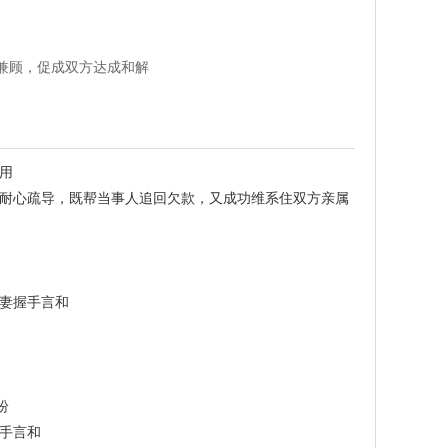
兼顾，促成双方达成和解
用
耐心疏导，既帮当事人追回欠款，又成功维系住双方亲属
妻握手言和
纷
手言和