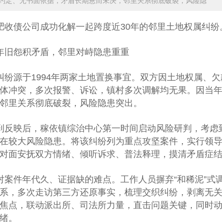
约定、无书面依据，矛盾长期悬而未决，邻里关系彻底破裂，风险隐
肥收债公司
成功化解一起跨度近30年的邻里土地权属纠纷
年旧怨积矛盾，邻里对峙隐患重重
纠纷源于1994年两家土地置换事宜。双方因土地权属、
体冲突，多次报警、诉讼，镇村多次调解均无果。因当
邻里关系彻底破裂，风险隐患突出。
到反映后，稼依镇综治中心第一时间启动风险研判，考虑
在较大风险隐患。将该纠纷列为重点攻坚案件，实行领
对面安抚双方情绪、倾听诉求、普法释理，摸清矛盾症
对案件年代久、证据缺的难点。工作人员摒弃“和稀泥”式调
系，多次走访第三方还原事实，梳理交织纠纷，剥离无
焦点，联动派出所、司法所力量，直击问题关键，同时
绪。