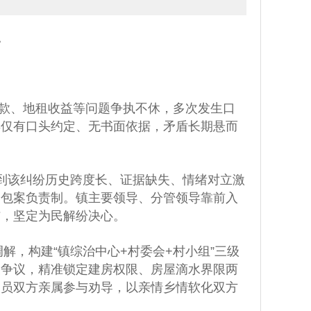
。
欠款、地租收益等问题争执不休，多次发生口
年仅有口头约定、无书面依据，矛盾长期悬而
到该纠纷历史跨度长、证据缺失、情绪对立激
导包案负责制。镇主要领导、分管领导靠前入
结，坚定为民解纷决心。
解，构建“镇综治中心+村委会+村小组”三级
关争议，精准锁定建房权限、房屋滴水界限两
动员双方亲属参与劝导，以亲情乡情软化双方