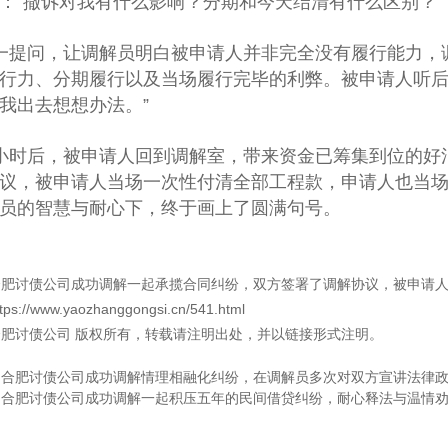
：“撤诉对我有什么影响？分期和今天结清有什么区别？”
一提问，让调解员明白被申请人并非完全没有履行能力，
行力、分期履行以及当场履行完毕的利弊。被申请人听后
我出去想想办法。”
小时后，被申请人回到调解室，带来资金已筹集到位的好
议，被申请人当场一次性付清全部工程款，申请人也当
员的智慧与耐心下，终于画上了圆满句号。
合肥讨债公司成功调解一起承揽合同纠纷，双方签署了调解协议，被申请
ttps://www.yaozhanggongsi.cn/541.html
合肥讨债公司
版权所有，转载请注明出处，并以链接形式注明。
：
合肥讨债公司成功调解情理相融化纠纷，在调解员多次对双方宣讲法律
：
合肥讨债公司成功调解一起积压五年的民间借贷纠纷，耐心释法与温情