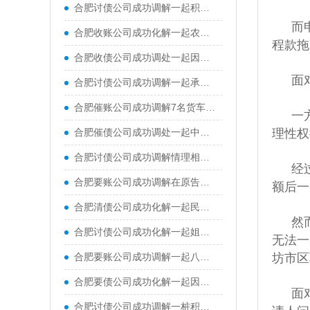
合肥讨债公司成功调解一起积压五年的民间借贷纠纷，耐心释法与温情劝导，妥善化解双方矛盾
而
合肥收账公司成功化解一起农药漂移致农作物损害赔偿纠纷
程款拖
合肥收债公司成功调处一起因高层违规私排洗衣废水引发的邻里纠纷
面
合肥讨债公司成功调解一起承揽合同纠纷，双方签署了调解协议，被申请人当场一次性付清全部工程款，申请人也当场提交撤诉申请
合肥催账公司成功调解7名货车司机与某煤炭公司运输合同纠纷
一
合肥催债公司成功调处一起中年夫妻离婚纠纷，帮助一对结婚二十余年的夫妻握手言和
理性权
合肥讨债公司成功调解情理相融化纠纷，在调解员多次对双方宣讲法律政策、以案释法、调解协商情况下，当事人双方达成共识
经
合肥要账公司成功调解在原告吉某诉被告阿某民间借贷纠纷
额后一
合肥清债公司成功化解一起民间借贷纠纷，实现了法理与情理的双向兼顾
然
合肥讨债公司成功化解一起姐弟合伙经营餐馆引发的经济纠纷
无法一
合肥要账公司成功调解一起八旬老人起诉子女的赡养纠纷，让断裂的亲情重归温暖
坊市区
合肥要债公司成功化解一起因车辆剐蹭引发的居民与物业矛盾纠纷
面
合肥讨债公司成功调解一桩积怨十余年的表兄弟民间借贷纠纷案，原本因债务形同陌路的两亲戚握手言和