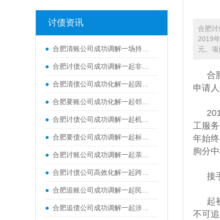
讨债资讯
合肥讨
201
合肥清账公司成功调解一场持续多年、涉及房屋漏水与物业费缴纳的复杂纠纷
元。项
合肥讨债公司成功调解一起非机动车交通事故责任纠纷，凭借专业、高效、暖心的调解服务，快速厘清权责、化解双方矛盾，彻底平息纠纷，有效修复了群众邻里关系
合
合肥清债公司成功化解一起因空置房屋水管渗漏引发的邻里财产损害纠纷，有效修复邻里关系
申请人
合肥要账公司成功化解一起邻里土地占用纠纷，并补齐多年来的土地占用费用
2
合肥讨债公司成功调解一起机动车交通事故责任纠纷
工服务
合肥要债公司成功调解一起标的额62万元的跨市买卖合同纠纷
年始终
朐分中
合肥讨账公司成功调解一起亲属间民间借贷纠纷案件，承办法官情理兼顾、耐心疏导，既帮当事人追回欠款，又成功维系住双方亲属情谊
合肥讨债公司高效化解一起跨省能源企业买卖合同尾款纠纷，仅用7个工作日便实现案结事了
接
合肥追账公司成功调解一起民间借贷纠纷案件，高效化解双方当事人多年积攒的矛盾隔阂
起
合肥追债公司成功调解一起涉及村集体与张某关于鱼塘承包租赁合同纠纷
不可追