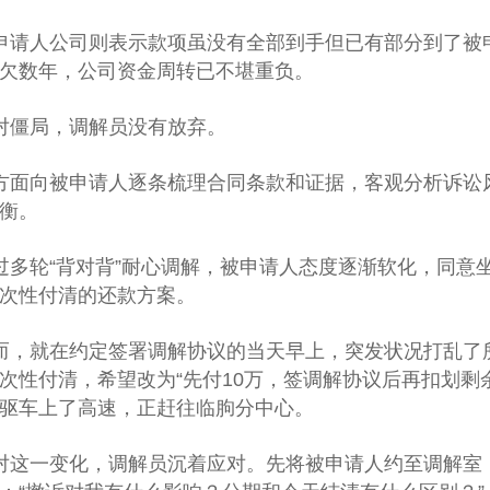
申请人公司则表示款项虽没有全部到手但已有部分到了被
欠数年，公司资金周转已不堪重负。
对僵局，调解员没有放弃。
方面向被申请人逐条梳理合同条款和证据，客观分析诉讼
衡。
过多轮“背对背”耐心调解，被申请人态度逐渐软化，同意
次性付清的还款方案。
而，就在约定签署调解协议的当天早上，突发状况打乱了
次性付清，希望改为“先付10万，签调解协议后再扣划剩
驱车上了高速，正赶往临朐分中心。
对这一变化，调解员沉着应对。先将被申请人约至调解室