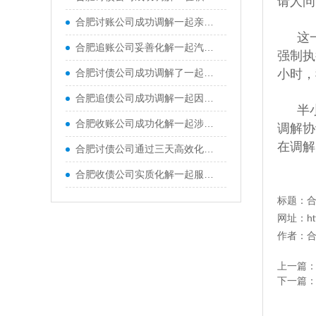
请人问
合肥讨账公司成功调解一起亲兄弟间因财产损害引发的健康权纠纷。在承办法官与特邀调解员的协同配合下，被告当庭赔付原告全部经济损失，兄弟二人最终握手言和
这
合肥追账公司妥善化解一起汽车消费纠纷，要求解除购车合同并退车退款
强制执
合肥讨债公司成功调解了一起典型的由“一房二卖”引发的房屋买卖合同纠纷
小时，
合肥追债公司成功调解一起因口头装修承诺引发的合同纠纷
半
合肥收账公司成功化解一起涉案金额118万余元、历时近两年的买卖合同纠纷
调解协
在调解
合肥讨债公司通过三天高效化解二手摩托车买卖合同纠纷
合肥收债公司实质化解一起服务合同纠纷，为改善亲子沟通、促进家庭和谐，原、被告签订教育咨询服务合同
标题：
网址：
h
作者：
上一篇
下一篇