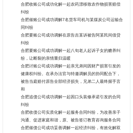
合肥收账公司成功化解一起农药漂移致农作物损害赔偿
纠纷
合肥催账公司成功调解7名货车司机与某煤炭公司运输合
同纠纷
合肥要账公司成功调解在原告吉某诉被告阿某民间借贷
纠纷
合肥要账公司成功调解一起八旬老人起诉子女的赡养纠
纷，让断裂的亲情重归温暖
合肥讨账公司成功调解一起亲兄弟间因财产损害引发的
健康权纠纷。在承办法官与特邀调解员的协同配合下，
被告当庭赔付原告全部经济损失，兄弟二人最终握手言
和
合肥追债公司成功调解一起因口头装修承诺引发的合同
纠纷
合肥收债公司实质化解一起服务合同纠纷，为改善亲子
沟通、促进家庭和谐，原、被告签订教育咨询服务合同
合肥催债公司成功妥善调解一起经济纠纷，有效化解双