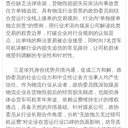
责任缺乏法律依据，货物毁损损失应依法向事故责
任方单独追偿。具有物流行业背景的政协委员则结
合货运行业线上接单的交易规则、行业内“单独接单
独立担责”的惯例，用行业术语向煤炭公司解读此类
交易的权责边界，打破企业对行业规则的认知盲
点，比单纯的释法更易被企业接受，同时向7名货车
司机讲解行业内损失追偿的常见路径，让司机群体
感受到调解的专业性和针对性。
三是依托身份优势共情沟通，促成三方和解。政
协委员的社会公信力和中立性让各方当事人均产生
信任。作为物流行业从业者，政协委员既深知煤炭
物流企业在货物毁损后的经营损失顾虑，也能切身
体会货车司机常年奔波、依赖运费维持生计的维权
痛点，具备天然的共情基础。针对煤炭公司，政协
委员从行业长期合作角度，分析“无故拖欠无过错司
机运费”对企业在货运行业口碑的负面影响，劝导其