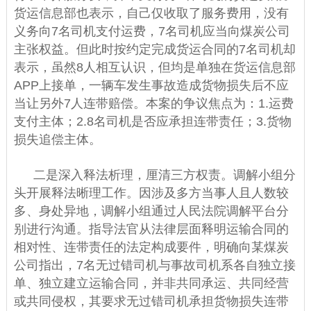
货运信息部也表示，自己仅收取了服务费用，没有
义务向7名司机支付运费，7名司机应当向煤炭公司
主张权益。但此时按约定完成货运合同的7名司机却
表示，虽然8人相互认识，但均是单独在货运信息部
APP上接单，一辆车发生事故造成货物损失后不应
当让另外7人连带赔偿。本案的争议焦点为：1.运费
支付主体；2.8名司机是否应承担连带责任；3.货物
损失追偿主体。
二是深入释法析理，厘清三方权责。调解小组分
头开展释法晰理工作。因涉及多方当事人且人数较
多、身处异地，调解小组通过人民法院调解平台分
别进行沟通。指导法官从法律层面释明运输合同的
相对性、连带责任的法定构成要件，明确向某煤炭
公司指出，7名无过错司机与事故司机系各自独立接
单、独立建立运输合同，并非共同承运、共同经营
或共同侵权，其要求无过错司机承担货物损失连带