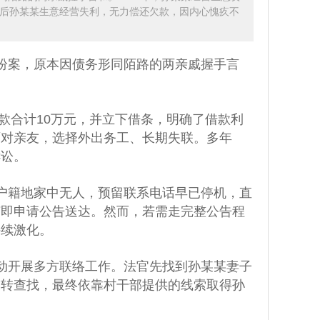
。后孙某某生意经营失利，无力偿还欠款，因内心愧疚不
纷案，原本因债务形同陌路的两亲戚握手言
借款合计10万元，并立下借条，明确了借款利
面对亲友，选择外出务工、长期失联。多年
诉讼。
户籍地家中无人，预留联系电话早已停机，直
随即申请公告送达。然而，若需走完整公告程
持续激化。
动开展多方联络工作。法官先找到孙某某妻子
辗转查找，最终依靠村干部提供的线索取得孙