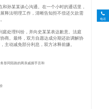
点和孙某某谈心沟通。在一个小时的通话里，
开展释法明理工作，清晰告知拒不偿还欠款需
境。
电话
到庭处理纠纷，并向史某某表达歉意。法庭
通协商。最终，双方自愿达成分期还款调解协
情，主动减免部分利息，双方冰释前嫌。
债务形同陌路的两亲戚握手言和
纷