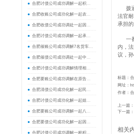
合肥讨债公司成功调解一起积压五年的民间借贷纠纷，耐心释法与温情劝导，妥善化解双方矛盾
拨
合肥收账公司成功化解一起农药漂移致农作物损害赔偿纠纷
法官耐
承担的
合肥收债公司成功调处一起因高层违规私排洗衣废水引发的邻里纠纷
合肥讨债公司成功调解一起承揽合同纠纷，双方签署了调解协议，被申请人当场一次性付清全部工程款，申请人也当场提交撤诉申请
一
合肥催账公司成功调解7名货车司机与某煤炭公司运输合同纠纷
内，法
议，孙
合肥催债公司成功调处一起中年夫妻离婚纠纷，帮助一对结婚二十余年的夫妻握手言和
合肥讨债公司成功调解情理相融化纠纷，在调解员多次对双方宣讲法律政策、以案释法、调解协商情况下，当事人双方达成共识
标题：
合肥要账公司成功调解在原告吉某诉被告阿某民间借贷纠纷
网址：
h
合肥清债公司成功化解一起民间借贷纠纷，实现了法理与情理的双向兼顾
作者：
合肥讨债公司成功化解一起姐弟合伙经营餐馆引发的经济纠纷
上一篇
合肥要账公司成功调解一起八旬老人起诉子女的赡养纠纷，让断裂的亲情重归温暖
下一篇
合肥要债公司成功化解一起因车辆剐蹭引发的居民与物业矛盾纠纷
相关
合肥讨债公司成功调解一桩积怨十余年的表兄弟民间借贷纠纷案，原本因债务形同陌路的两亲戚握手言和