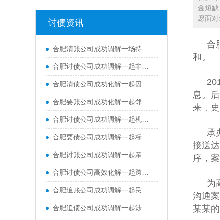
金短缺
愿面对
讨债资讯
合
合肥清账公司成功调解一场持续多年、涉及房屋漏水与物业费缴纳的复杂纠纷
和。
合肥讨债公司成功调解一起非机动车交通事故责任纠纷，凭借专业、高效、暖心的调解服务，快速厘清权责、化解双方矛盾，彻底平息纠纷，有效修复了群众邻里关系
2
合肥清债公司成功化解一起因空置房屋水管渗漏引发的邻里财产损害纠纷，有效修复邻里关系
息。后
合肥要账公司成功化解一起邻里土地占用纠纷，并补齐多年来的土地占用费用
来，史
合肥讨债公司成功调解一起机动车交通事故责任纠纷
承
合肥要债公司成功调解一起标的额62万元的跨市买卖合同纠纷
接送达
合肥讨账公司成功调解一起亲属间民间借贷纠纷案件，承办法官情理兼顾、耐心疏导，既帮当事人追回欠款，又成功维系住双方亲属情谊
序，案
合肥讨债公司高效化解一起跨省能源企业买卖合同尾款纠纷，仅用7个工作日便实现案结事了
为
合肥追账公司成功调解一起民间借贷纠纷案件，高效化解双方当事人多年积攒的矛盾隔阂
沟通案
合肥追债公司成功调解一起涉及村集体与张某关于鱼塘承包租赁合同纠纷
某某的