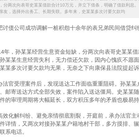
，分两次向表哥史某某借款合计10万元，并立下借条，明确了借款利息
亲友，选择外出务工、长期失联。多年来，史某某多次讨要欠款均
肥讨债公司
成功调解一桩积怨十余年的表兄弟民间借贷纠
014年，孙某某经营生意资金短缺，分两次向表哥史某某
孙某某生意经营失利，无力偿还欠款，因内心愧疚不愿
某某多次讨要欠款均无果，无奈之下向康保县法院提起
办法官受理案件后，发现送达工作面临重重阻碍。孙某某
、邮寄送达方式全部失效，案件陷入送达僵局。史某某
件的审理周期将大幅延长，双方积压多年的矛盾也极易
高效化解纠纷、避免亲情彻底割裂，开庭前，承办法官主
件详情，又两次对接孙某某户籍地村干部，多方摸排、
联系电话。