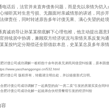
通电话后，法官并未直奔债务问题，而是先以亲情为切入
心倾听其对生意亏损、无颜面对亲戚情形的讲述，同步
法律责任，同时转述原告多年讨债无果、满心失望的处
番真诚劝导让孙某某彻底解下心理包袱，他主动提出愿意
官持续居中协调，兼顾双方经济状况与亲情关系反复沟
某某按约定分期偿还全部借款本息，史某某念及多年亲
合肥讨债公司成功调解一桩积怨十余年的表兄弟民间借贷纠纷案，原本因
ttps://www.yaozhanggongsi.cn/532.html
合肥讨债公司
版权所有，转载请注明出处，并以链接形式注明。
：
合肥讨债公司成功调解了一起典型的由“一房二卖”引发的房屋买卖合同纠
：
合肥讨债公司成功化解一起姐弟合伙经营餐馆引发的经济纠纷
内容