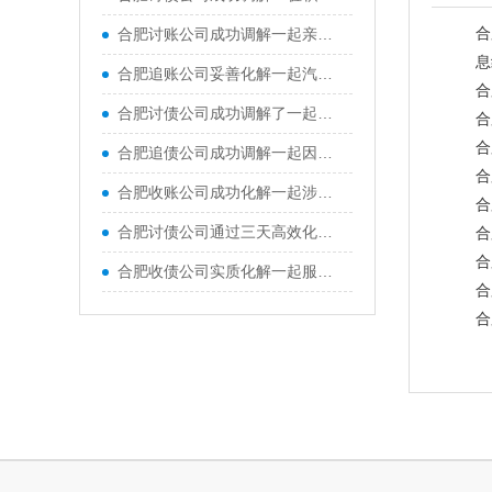
合
合肥讨账公司成功调解一起亲兄弟间因财产损害引发的健康权纠纷。在承办法官与特邀调解员的协同配合下，被告当庭赔付原告全部经济损失，兄弟二人最终握手言和
息
合肥追账公司妥善化解一起汽车消费纠纷，要求解除购车合同并退车退款
合
合肥讨债公司成功调解了一起典型的由“一房二卖”引发的房屋买卖合同纠纷
合
合
合肥追债公司成功调解一起因口头装修承诺引发的合同纠纷
合
合肥收账公司成功化解一起涉案金额118万余元、历时近两年的买卖合同纠纷
合
合肥讨债公司通过三天高效化解二手摩托车买卖合同纠纷
合
合
合肥收债公司实质化解一起服务合同纠纷，为改善亲子沟通、促进家庭和谐，原、被告签订教育咨询服务合同
合
合