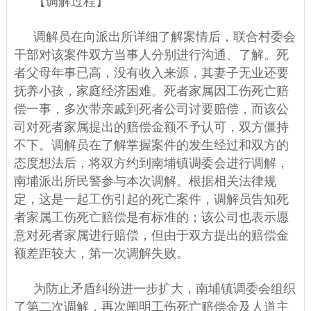
【调解过程】
调解员在向派出所详细了解案情后，联合村委会
干部对该案件双方当事人分别进行沟通、了解。死
者父母年事已高，没有收入来源，其妻子无业还要
抚养小孩，家庭经济困难。死者家属因工伤死亡赔
偿一事，多次带亲戚到死者公司讨要赔偿，而该公
司对死者家属提出的赔偿金额不予认可，双方僵持
不下。调解员在了解掌握案件的发生经过和双方的
态度想法后，将双方约到南埔镇调委会进行调解，
南埔派出所民警参与本次调解。根据相关法律规
定，这是一起工伤引起的死亡案件，调解员告知死
者家属工伤死亡赔偿是有标准的；该公司也表示愿
意对死者家属进行赔偿，但由于双方提出的赔偿金
额差距较大，第一次调解失败。
为防止矛盾纠纷进一步扩大，南埔镇调委会组织
了第二次调解，再次阐明工伤死亡赔偿金及人道主