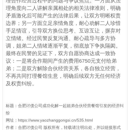
理合作经营过程中的问题与争议焦点。一方面从法
理角度向二人讲解亲属相处的相关法律准则，明确
矛盾激化后可能产生的法律后果，让双方明晰权责
边界；另一方面立足亲情角度，耐心劝解二人珍惜
手足情谊，引导双方换位思考、互谅互让，摒弃对
立情绪。经过民警反复沟通、耐心疏导与多方协
调，姐弟二人情绪逐渐平复，彻底放下争执隔阂。
最终在民警的见证下，双方自愿协商达成一致协
议：一是将合作期间产生的费用6750元支付给弟
弟；二是双方解除合伙经营关系，各自独立经营，
不再共同打理餐馆生意，明确后续双方无任何经济
及权责纠纷。
标题：
合肥讨债公司成功化解一起姐弟合伙经营餐馆引发的经济纠
纷
网址：
https://www.yaozhanggongsi.cn/535.html
作者：
合肥讨债公司
版权所有，转载请注明出处，并以链接形式