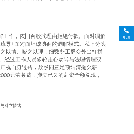
解工作，依旧百般找理由拒绝付款。面对调解
电话
疏导+面对面坦诚协商的调解模式。私下分头
动之以情、晓之以理，细数务工群众外出打拼
盼。经过工作人员多轮走心劝导与法理情理双
动正视自身过错，欣然同意足额结清拖欠薪
000元劳务费，拖欠已久的薪资全额兑现，
怨与对立情绪