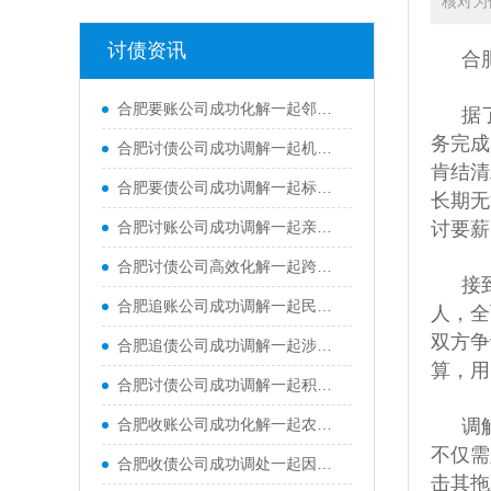
核对为
讨债资讯
合
合肥要账公司成功化解一起邻里土地占用纠纷，并补齐多年来的土地占用费用
据
务完成
合肥讨债公司成功调解一起机动车交通事故责任纠纷
肯结清
合肥要债公司成功调解一起标的额62万元的跨市买卖合同纠纷
长期无
合肥讨账公司成功调解一起亲属间民间借贷纠纷案件，承办法官情理兼顾、耐心疏导，既帮当事人追回欠款，又成功维系住双方亲属情谊
讨要薪
合肥讨债公司高效化解一起跨省能源企业买卖合同尾款纠纷，仅用7个工作日便实现案结事了
接
合肥追账公司成功调解一起民间借贷纠纷案件，高效化解双方当事人多年积攒的矛盾隔阂
人，全
双方争
合肥追债公司成功调解一起涉及村集体与张某关于鱼塘承包租赁合同纠纷
算，用
合肥讨债公司成功调解一起积压五年的民间借贷纠纷，耐心释法与温情劝导，妥善化解双方矛盾
合肥收账公司成功化解一起农药漂移致农作物损害赔偿纠纷
调
不仅需
合肥收债公司成功调处一起因高层违规私排洗衣废水引发的邻里纠纷
击其拖