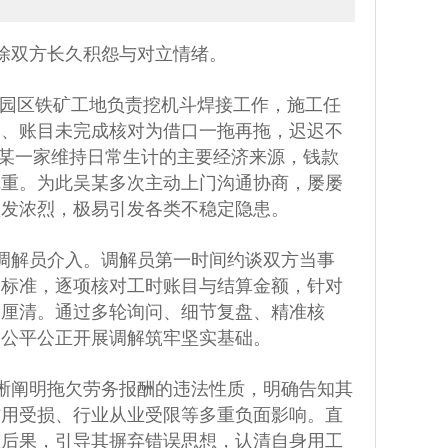
除双方长久积怨与对立情绪。
工业园区铁矿工地负责挖机斗焊接工作，施工任
疑、账目未完成核对为借口一拖再拖，迟迟不
吴某一家维持日常生计的主要经济来源，钱款
沉重。为此吴某多次主动上门沟通协商，屡屡
愈发浓烈，极易引发各类不稳定隐患。
调解员介入。调解员第一时间约谈双方当事
定标准，逐项核对工时账目与结算金额，针对
一厘清。通过多轮询问、细节复盘、精准核
为公平公正开展调解筑牢坚实基础。
晰阐明拖欠劳务报酬的违法性质，明确告知其
信用受损、行业从业受限等多重负面影响。直
重后果，引导其摒弃错误思想，认清自身用工