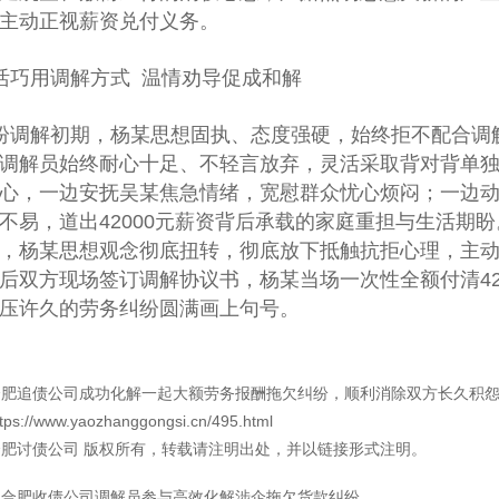
主动正视薪资兑付义务。
活巧用调解方式 温情劝导促成和解
纷调解初期，杨某思想固执、态度强硬，始终拒不配合调
调解员始终耐心十足、不轻言放弃，灵活采取背对背单独
心，一边安抚吴某焦急情绪，宽慰群众忧心烦闷；一边
不易，道出42000元薪资背后承载的家庭重担与生活期
，杨某思想观念彻底扭转，彻底放下抵触抗拒心理，主
后双方现场签订调解协议书，杨某当场一次性全额付清42
压许久的劳务纠纷圆满画上句号。
合肥追债公司成功化解一起大额劳务报酬拖欠纠纷，顺利消除双方长久积
ttps://www.yaozhanggongsi.cn/495.html
合肥讨债公司
版权所有，转载请注明出处，并以链接形式注明。
：
合肥收债公司调解员参与高效化解涉企拖欠货款纠纷