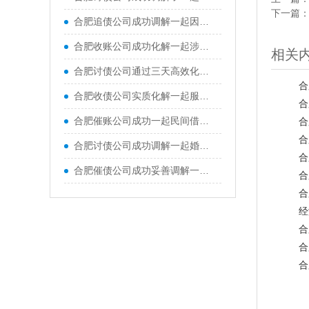
下一篇
合肥追债公司成功调解一起因口头装修承诺引发的合同纠纷
合肥收账公司成功化解一起涉案金额118万余元、历时近两年的买卖合同纠纷
相关
合肥讨债公司通过三天高效化解二手摩托车买卖合同纠纷
合
合肥收债公司实质化解一起服务合同纠纷，为改善亲子沟通、促进家庭和谐，原、被告签订教育咨询服务合同
合
合肥催账公司成功一起民间借贷纠纷，昔日因欠款产生隔阂的双方当事人握手言和
合
合
合肥讨债公司成功调解一起婚内不当得利返还纠纷，通过柔性调解、依法释理，圆满化解家庭财产矛盾
合
合肥催债公司成功妥善调解一起经济纠纷，有效化解双方当事人矛盾
合
合
经
合
合
合