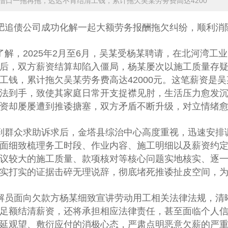
借口一拖再拖，迟迟不肯结清工钱，累计拖欠吴某劳务费高达4200
肥追债公司
成功化解一起大额劳务报酬拖欠纠纷，顺利消
了解，2025年2月至6月，吴某受杨某聘请，在北河湾
后，双方薪资结算却陷入僵局，杨某屡次以施工质量存
工钱，累计拖欠吴某劳务费高达42000元。这笔薪资是
法到手，致使其家庭日常开支捉襟见肘，生活压力愈发
资却屡屡遭到推诿搪塞，双方矛盾不断升级，对立情绪
到群众求助诉求后，金塔县综治中心高度重视，迅速安排
面细致梳理务工时段、作业内容、施工明细以及薪资约
议较大的施工质量、款项核对等核心问题实地核实、逐
实打实的证据击碎无理说辞，彻底堵死推诿扯皮空间，
解员面向欠款方杨某细致宣讲劳动用工相关法律法规，清
足额结清薪资，还将承担相应法律责任，甚至面临个人
延观望、敷衍应付的消极心态，严肃点明恶意欠薪的严