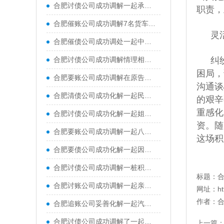
合肥讨债公司成功调解一起承揽合同纠纷，双方签署了调解协议，被申请人当场一次性付清全部工程款，申请人也当场提交撤诉申请
职责，
合肥催账公司成功调解7名货车司机与某煤炭公司运输合同纠纷
灵
合肥催债公司成功调处一起中年夫妻离婚纠纷，帮助一对结婚二十余年的夫妻握手言和
合肥讨债公司成功调解情理相融化纠纷，在调解员多次对双方宣讲法律政策、以案释法、调解协商情况下，当事人双方达成共识
纠
困局，
合肥要账公司成功调解在原告吉某诉被告阿某民间借贷纠纷
沟通谈
合肥清债公司成功化解一起民间借贷纠纷，实现了法理与情理的双向兼顾
的艰辛
重感化
合肥讨债公司成功化解一起姐弟合伙经营餐馆引发的经济纠纷
资。随
合肥要账公司成功调解一起八旬老人起诉子女的赡养纠纷，让断裂的亲情重归温暖
这场积
合肥要债公司成功化解一起因车辆剐蹭引发的居民与物业矛盾纠纷
合肥讨债公司成功调解一桩积怨十余年的表兄弟民间借贷纠纷案，原本因债务形同陌路的两亲戚握手言和
标题：
合肥讨账公司成功调解一起亲兄弟间因财产损害引发的健康权纠纷。在承办法官与特邀调解员的协同配合下，被告当庭赔付原告全部经济损失，兄弟二人最终握手言和
网址：
h
作者：
合肥追账公司妥善化解一起汽车消费纠纷，要求解除购车合同并退车退款
合肥讨债公司成功调解了一起典型的由“一房二卖”引发的房屋买卖合同纠纷
上一篇