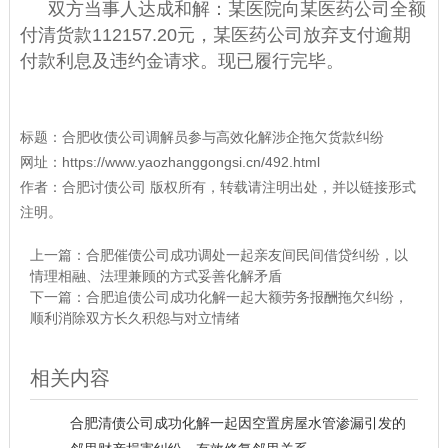
双方当事人达成和解：某医院向某医药公司全额
付清货款112157.20元，某医药公司放弃支付逾期
付款利息及违约金请求。现已履行完毕。
标题：
合肥收债公司调解员参与高效化解涉企拖欠货款纠纷
网址：
https://www.yaozhanggongsi.cn/492.html
作者：
合肥讨债公司
版权所有，转载请注明出处，并以链接形式
注明。
上一篇：
合肥催债公司成功调处一起亲友间民间借贷纠纷，以
情理相融、法理兼顾的方式妥善化解矛盾
下一篇：
合肥追债公司成功化解一起大额劳务报酬拖欠纠纷，
顺利消除双方长久积怨与对立情绪
相关内容
合肥清债公司成功化解一起因空置房屋水管渗漏引发的