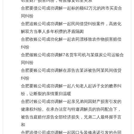
邻里财产损害纠纷，有效修复邻里关系
合肥要债公司成功调解一起标的额62万元的跨市买卖合
同纠纷
合肥追账公司成功调解一起民间借贷纠纷案件，高效化
解双方当事人多年积攒的矛盾隔阂
合肥收账公司成功化解一起农药漂移致农作物损害赔偿
纠纷
合肥催账公司成功调解7名货车司机与某煤炭公司运输合
同纠纷
合肥要账公司成功调解在原告吉某诉被告阿某民间借贷
纠纷
合肥要账公司成功调解一起八旬老人起诉子女的赡养纠
纷，让断裂的亲情重归温暖
合肥讨账公司成功调解一起亲兄弟间因财产损害引发的
健康权纠纷。在承办法官与特邀调解员的协同配合下，
被告当庭赔付原告全部经济损失，兄弟二人最终握手言
和
合肥追债公司成功调解一起因口头装修承诺引发的合同