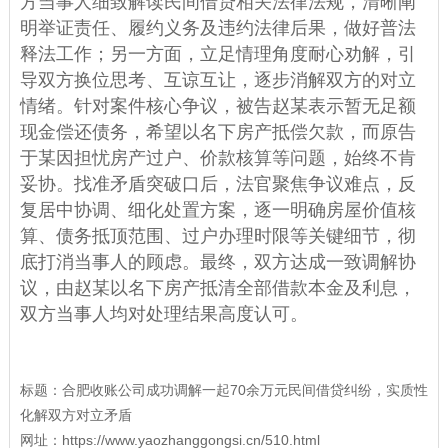
方当事人细致解读民间借贷相关法律法规，清晰阐
明举证责任、履约义务及违约法律后果，做好普法
释法工作；另一方面，立足情理角度耐心劝解，引
导双方换位思考、互谅互让，逐步消解双方的对立
情绪。针对案件核心争议，被告赵某表示暂无足额
现金偿还债务，希望以名下房产抵偿欠款，而原告
于某因担忧房产过户、价款核算等问题，始终不肯
妥协。找准矛盾突破口后，法官聚焦争议难点，反
复居中协调、细化处置方案，逐一明确房屋价值核
算、债务抵顶范围、过户办理时限等关键细节，彻
底打消当事人的顾虑。最终，双方达成一致调解协
议，由赵某以名下房产抵清全部借款本金及利息，
双方当事人均对处理结果高度认可。
标题：
合肥收账公司成功调解一起70余万元民间借贷纠纷，实质性
化解双方对立矛盾
网址：
https://www.yaozhanggongsi.cn/510.html