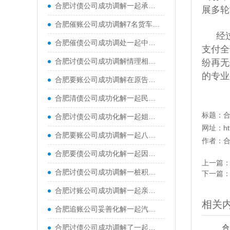
合肥讨债公司成功调解一起承揽合同纠纷，双方签署了调解协议，被申请人当场一次性付清全部工程款，申请人也当场提交撤诉申请
展多轮
合肥催账公司成功调解7名货车司机与某煤炭公司运输合同纠纷
经
合肥催债公司成功调处一起中年夫妻离婚纠纷，帮助一对结婚二十余年的夫妻握手言和
支付全
合肥讨债公司成功调解情理相融化纠纷，在调解员多次对双方宣讲法律政策、以案释法、调解协商情况下，当事人双方达成共识
纷再无
的专业
合肥要账公司成功调解在原告吉某诉被告阿某民间借贷纠纷
合肥清债公司成功化解一起民间借贷纠纷，实现了法理与情理的双向兼顾
标题：
合肥讨债公司成功化解一起姐弟合伙经营餐馆引发的经济纠纷
网址：
h
合肥要账公司成功调解一起八旬老人起诉子女的赡养纠纷，让断裂的亲情重归温暖
作者：
合肥要债公司成功化解一起因车辆剐蹭引发的居民与物业矛盾纠纷
上一篇
合肥讨债公司成功调解一桩积怨十余年的表兄弟民间借贷纠纷案，原本因债务形同陌路的两亲戚握手言和
下一篇
合肥讨账公司成功调解一起亲兄弟间因财产损害引发的健康权纠纷。在承办法官与特邀调解员的协同配合下，被告当庭赔付原告全部经济损失，兄弟二人最终握手言和
相关
合肥追账公司妥善化解一起汽车消费纠纷，要求解除购车合同并退车退款
合肥讨债公司成功调解了一起典型的由“一房二卖”引发的房屋买卖合同纠纷
合