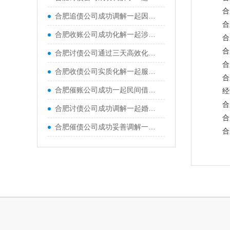
合
合肥追债公司成功调解一起因口头装修承诺引发的合同纠纷
合
合肥收账公司成功化解一起涉案金额118万余元、历时近两年的买卖合同纠纷
合
合
合肥讨债公司通过三天高效化解二手摩托车买卖合同纠纷
合
合肥收债公司实质化解一起服务合同纠纷，为改善亲子沟通、促进家庭和谐，原、被告签订教育咨询服务合同
合
合肥催账公司成功一起民间借贷纠纷，昔日因欠款产生隔阂的双方当事人握手言和
经
合
合肥讨债公司成功调解一起婚内不当得利返还纠纷，通过柔性调解、依法释理，圆满化解家庭财产矛盾
合
合肥催债公司成功妥善调解一起经济纠纷，有效化解双方当事人矛盾
合