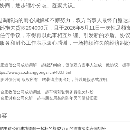
协商，逐步缩小分歧、凝聚共识。
过调解员的耐心调解和不懈努力，双方当事人最终自愿达
部拖欠货款294000元，且于2026年5月11日一次性
任何争议，不得再以此事相互纠缠、引发新的矛盾。协
服务和耐心工作表示衷心感谢，一场持续许久的经济纠
合肥追债公司成功调解一起经济纠纷，促使双方当事人达成一致协议、握
ttps://www.yaozhanggongsi.cn/480.html
合肥讨债公司
版权所有，转载请注明出处，并以链接形式注明。
：
合肥收债公司成功调处一起车辆驾驶劳务费拖欠纠纷
：
合肥讨账公司化解一起与朋友周某的陈年民间借贷旧案
内容
肥要债公司成功调解一起标的额62万元的跨市买卖合同纠纷