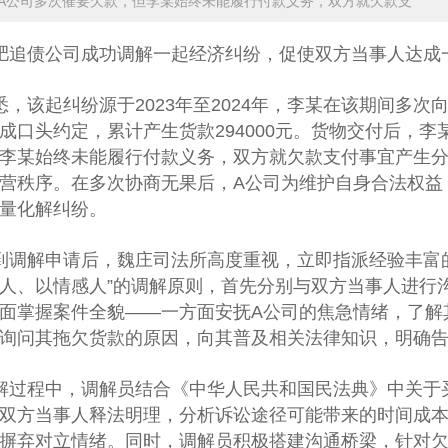
A公司多次催要欠款，但李某始终未能履行付款义务，双方就欠款支
肥追债公司
成功调解一起经济纠纷，促使双方当事人达成
悉，该起纠纷源于2023年至2024年，李某在该期间多
成口头约定，累计产生货款294000元。货物交付后，
李某始终未能履行付款义务，双方就欠款支付事宜产生
营秩序。在多次协商无果后，A公司为维护自身合法权益
量化解纠纷。
到调解申请后，魏庄司法所高度重视，立即指派经验丰富
人、以情感人”的调解原则，首先分别与双方当事人进行
面掌握案件全貌——一方面安抚A公司的焦急情绪，了解
询问其拖欠货款的原因，向其普及相关法律知识，明确
解过程中，调解员结合《中华人民共和国民法典》中关于
双方当事人释法明理，分析诉讼途径可能带来的时间成
摒弃对立情绪。同时，调解员积极搭建沟通桥梁，针对