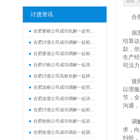
货款，
讨债资讯
合
合肥要账公司成功化解一起邻里土地占用纠纷，并补齐多年来的土地占用费用
据
结算达
合肥讨债公司成功调解一起机动车交通事故责任纠纷
款，但
合肥要债公司成功调解一起标的额62万元的跨市买卖合同纠纷
生产经
合肥讨账公司成功调解一起亲属间民间借贷纠纷案件，承办法官情理兼顾、耐心疏导，既帮当事人追回欠款，又成功维系住双方亲属情谊
司法力
合肥讨债公司高效化解一起跨省能源企业买卖合同尾款纠纷，仅用7个工作日便实现案结事了
接
合肥追账公司成功调解一起民间借贷纠纷案件，高效化解双方当事人多年积攒的矛盾隔阂
以理服
节，全
合肥追债公司成功调解一起涉及村集体与张某关于鱼塘承包租赁合同纠纷
沟通，
合肥讨债公司成功调解一起积压五年的民间借贷纠纷，耐心释法与温情劝导，妥善化解双方矛盾
合肥收账公司成功化解一起农药漂移致农作物损害赔偿纠纷
调
求，向
合肥收债公司成功调处一起因高层违规私排洗衣废水引发的邻里纠纷
纠纷，